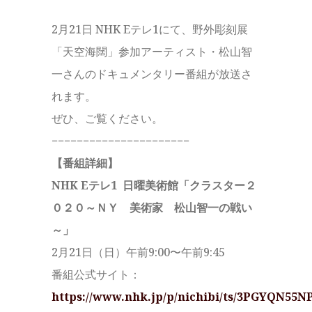
2月21日 NHK Eテレ1にて、野外彫刻展
「天空海闊」参加アーティスト・松山智
一さんのドキュメンタリー番組が放送さ
れます。
ぜひ、ご覧ください。
−−−−−−−−−−−−−−−−−−−−−−
【番組詳細】
NHK Eテレ1 日曜美術館「クラスター２
０２０～ＮＹ 美術家 松山智一の戦い
～」
2月21日（日）午前9:00〜午前9:45
番組公式サイト：
https://www.nhk.jp/p/nichibi/ts/3PGYQN55NP