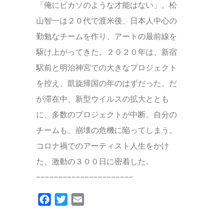
「俺にピカソのような才能はない」。松
山智一は２０代で渡米後、日本人中心の
勤勉なチームを作り、アートの最前線を
駆け上がってきた。２０２０年は、新宿
駅前と明治神宮での大きなプロジェクト
を控え、凱旋帰国の年のはずだった。だ
が滞在中、新型ウイルスの拡大ととも
に、多数のプロジェクトが中断。自分の
チームも、崩壊の危機に陥ってしまう。
コロナ禍でのアーティスト人生をかけ
た、激動の３００日に密着した。
−−−−−−−−−−−−−−−−−−−−−−
Facebook
Twitter
Email