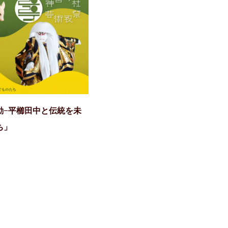
動−平櫛田中と伝統を未
ち」