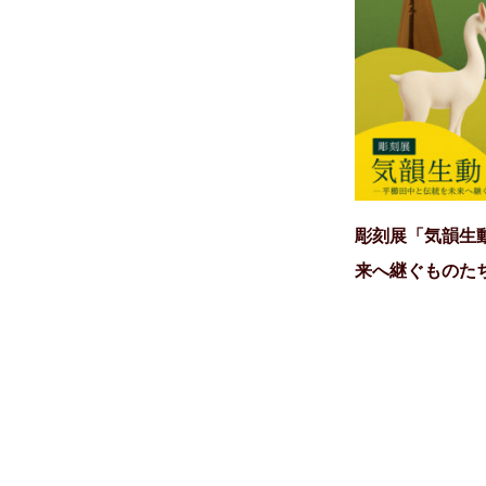
彫刻展「気韻生
来へ継ぐものた