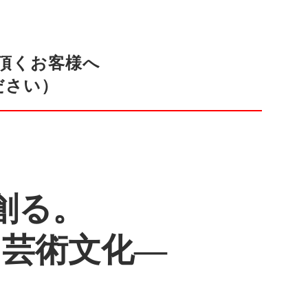
頂くお客様へ
ださい）
創る。
と芸術文化―