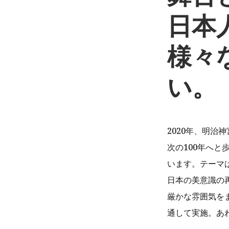
日本
様々
い。
2020年、明治
次の100年へ
います。テーマ
日本の美意識の
厳かな雰囲気を
通して実施。あ