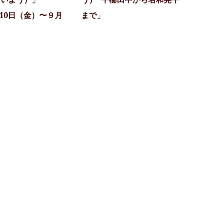
月10日（金）〜９月
まで」
）