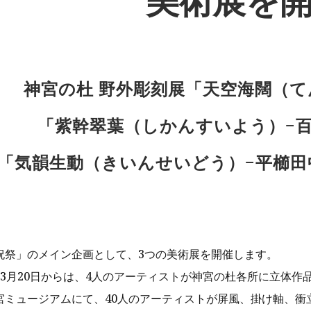
美術展を
神宮の杜 野外彫刻展「天空海闊（
「紫幹翠葉（しかんすいよう）−
「気韻生動（きいんせいどう）−平櫛田
祝祭」のメイン企画として、3つの美術展を開催します。
3月20日からは、4人のアーティストが神宮の杜各所に立体作
宮ミュージアムにて、40人のアーティストが屏風、掛け軸、衝