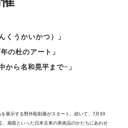
開催
てんくうかいかつ）」
百年の杜のアート」
中から名和晃平まで−」
品を展示する野外彫刻展がスタート。続いて、7月10
立、扇面といった日本古来の美術品のかたちにあわせ