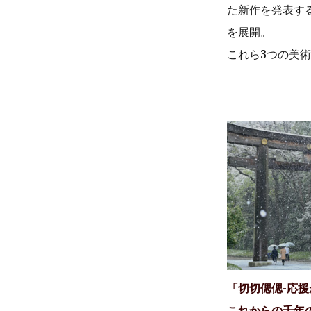
た新作を発表す
を展開。
これら3つの美
「切切偲偲-応
これからの千年