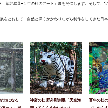
る「紫幹翠葉−百年の杜のアート」展を開催します。そして、宝
術展をとおして、自然と深くかかわりながら制作をしてきた日
援が力になる
神宮の杜 野外彫刻展「天空海
百年の杜
のアート」展
闊（てんくうかいかつ）」
（しかん