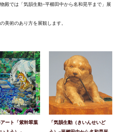
物殿では「気韻生動−平櫛田中から名和晃平まで」展
本の美術のあり方を展観します。
のアート「紫幹翠葉
「気韻生動（きいんせいど
すいよう）」
う）−平櫛田中から名和晃平