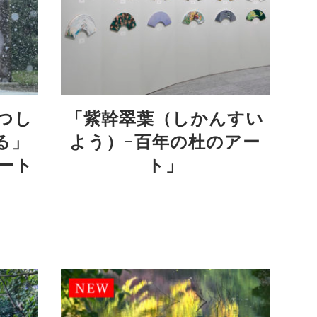
つし
「紫幹翠葉（しかんすい
る」
よう）−百年の杜のアー
ート
ト」