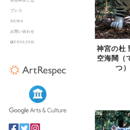
プレス
NEWS
お問い合わせ
ENGLISH
神宮の杜
空海闊（
つ）