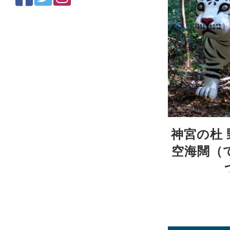
神宮の杜
空海闊（