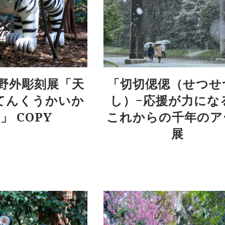
 野外彫刻展「天
「切切偲偲（せつせ
てんくうかいか
し）−応援が力にな
」 COPY
これからの千年のア
展