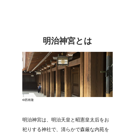
明治神宮とは
©西将隆
明治神宮は、明治天皇と昭憲皇太后をお
祀りする神社で、清らかで森厳な内苑を