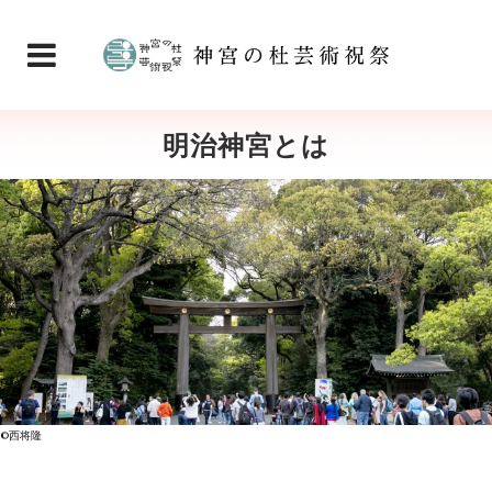
明治神宮とは
©西将隆