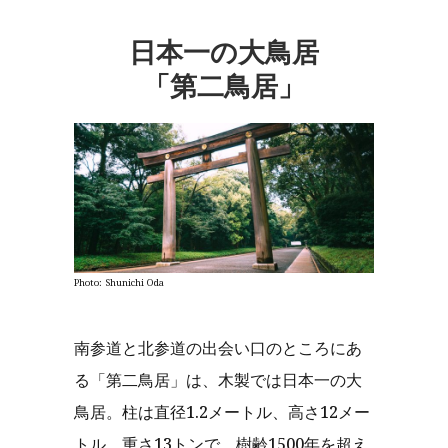
日本一の大鳥居
「第二鳥居」
Photo: Shunichi Oda
南参道と北参道の出会い口のところにあ
る「第二鳥居」は、木製では日本一の大
鳥居。柱は直径1.2メートル、高さ12メー
トル、重さ13トンで、樹齢1500年を超え