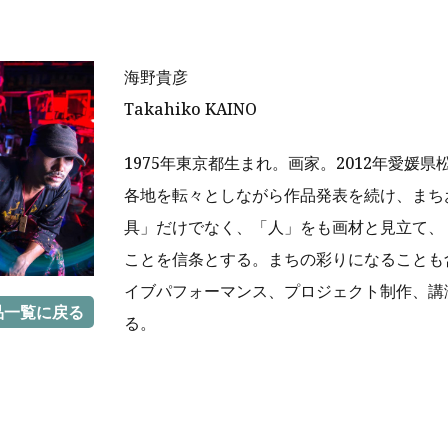
海野貴彦
Takahiko KAINO
1975年東京都生まれ。画家。2012年愛
各地を転々としながら作品発表を続け、まち
具」だけでなく、「人」をも画材と見立て、
ことを信条とする。まちの彩りになることも
イブパフォーマンス、プロジェクト制作、講
品一覧に戻る
る。
r
ail