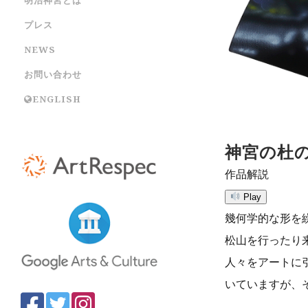
プレス
NEWS
お問い合わせ
ENGLISH
神宮の杜
作品解説
Play
幾何学的な形を
松山を行ったり
人々をアートに
いていますが、