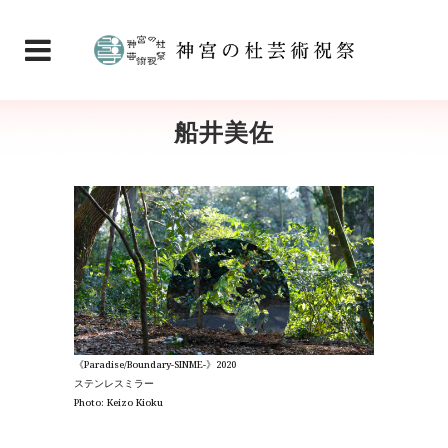
船井美佐
《Paradise/Boundary-SINME-》2020
ステンレスミラー
Photo: Keizo Kioku