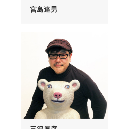
宮島達男
三沢厚彦