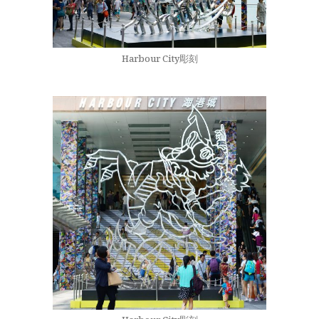
Harbour City彫刻